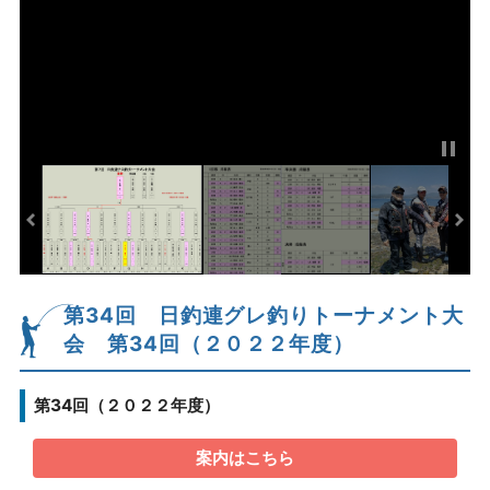
第34回 日釣連グレ釣りトーナメント大
会 第34回（２０２２年度）
第34回（２０２２年度）
案内はこちら