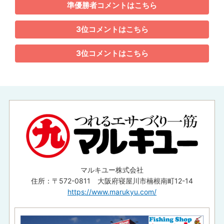
準優勝者コメントはこちら
3位コメントはこちら
3位コメントはこちら
マルキユー株式会社
住所：〒572-0811 大阪府寝屋川市楠根南町12-14
https://www.marukyu.com/