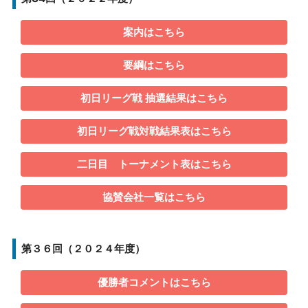
案内はこちら
要綱はこちら
初日リーグ戦 抽選結果はこちら
初日リーグ戦対戦結果表はこちら
二日目 トーナメント表はこちら
協賛会社一覧はこちら
第３６回（２０２４年度）
優勝者コメントはこちら