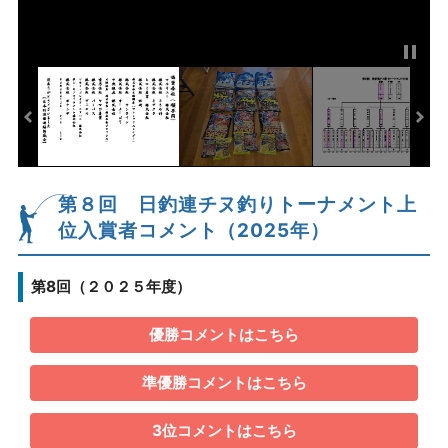
第８回 日釣連チヌ釣りトーナメント上
位入賞者コメント（2025年）
第8回（２０２５年度）
優勝コメントはこちら
準優勝コメントはこちら
3位コメントはこちら