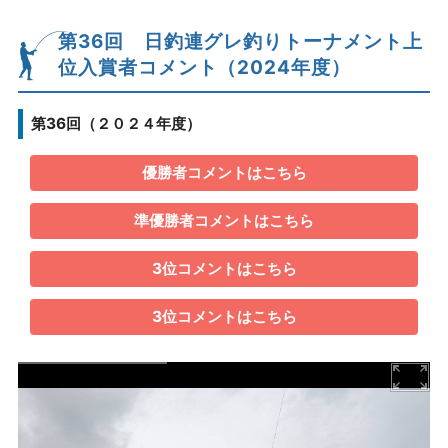
第36回 日釣連グレ釣りトーナメント上
位入賞者コメント（2024年度）
第36回（２０２４年度）
優勝者コメントはこちら
準優勝者コメントはこちら
3位コメントはこちら
3位コメントはこちら