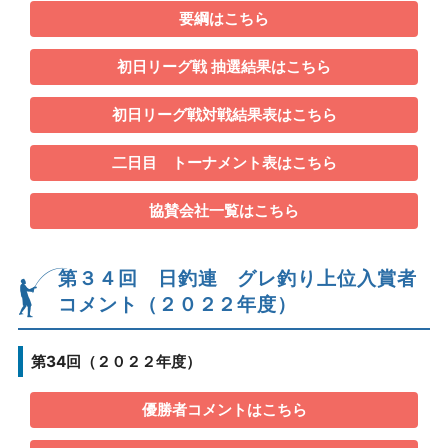
要綱はこちら
初日リーグ戦 抽選結果はこちら
初日リーグ戦対戦結果表はこちら
二日目 トーナメント表はこちら
協賛会社一覧はこちら
第３４回 日釣連 グレ釣り上位入賞者
コメント（２０２２年度）
第34回（２０２２年度）
優勝者コメントはこちら