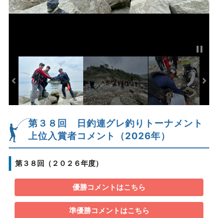
第３８回 日釣連グレ釣りトーナメント
上位入賞者コメント（2026年）
第３８回（２０２６年度）
優勝コメントはこちら
準優勝コメントはこちら