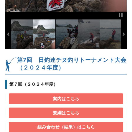
第7回 日釣連チヌ釣りトーナメント大会
（２０２４年度）
第７回（２０２４年度）
案内はこちら
要綱はこちら
組み合わせ（結果）はこちら