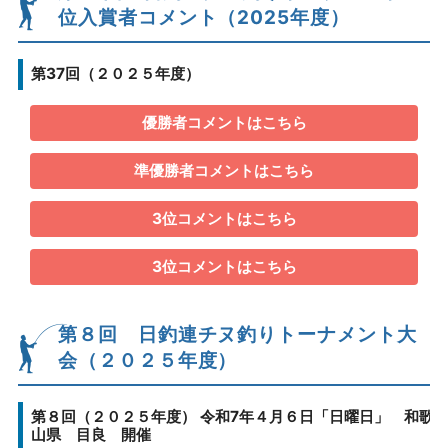
位入賞者コメント（2025年度）
第37回（２０２５年度）
優勝者コメントはこちら
準優勝者コメントはこちら
3位コメントはこちら
3位コメントはこちら
第８回 日釣連チヌ釣りトーナメント大
会（２０２５年度）
第８回（２０２５年度） 令和7年４月６日「日曜日」 和歌
山県 目良 開催