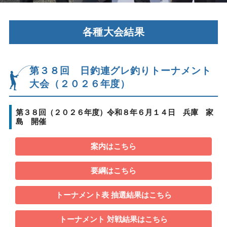
各種大会結果
第３８回 日釣連グレ釣りトーナメント
大会（２０２６年度）
第３８回（２０２６年度）令和８年６月１４日 兵庫 家
島 開催
案内はこちら
要綱はこちら
トーナメント表 抽選結果はこちら
トーナメント 対戦結果はこちら