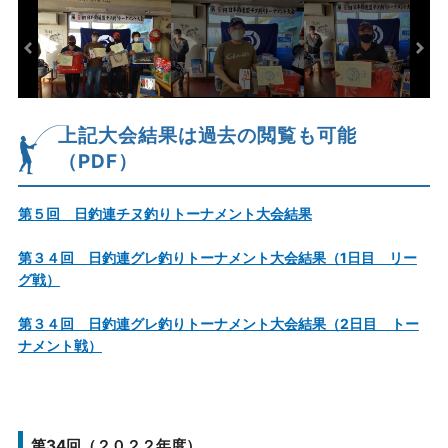
上記大会結果は過去の閲覧も可能
（PDF）
第５回 日釣連チヌ釣りトーナメント大会結果
第３４回 日釣連グレ釣りトーナメント大会結果（1日目 リー
グ戦）
第３４回 日釣連グレ釣りトーナメント大会結果（2日目 トー
ナメント戦）
第34回（２０２２年度）