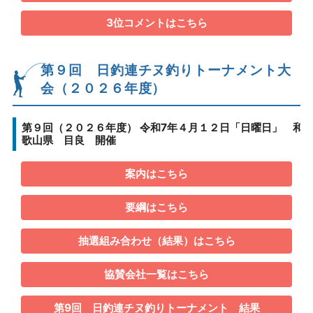
3位コメントはこちら
第９回 日釣連チヌ釣りトーナメント大
会（２０２６年度）
第９回（２０２６年度） 令和7年４月１２日「日曜日」 和
歌山県 目良 開催
案内はこちら
要綱はこちら
抽選組み合わせ（結果）はこちら
協賛会社一覧はこちら
第9回 日釣連チヌ釣りトーナメント 結果