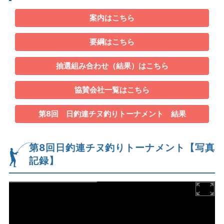
案内はこちら
要綱はこちら
抽選組み合わせ（結果）はこちら
協賛会社一覧はこちら
第8回 日釣連チヌ釣りトーナメント 結果
第8回日釣連チヌ釣りトーナメント【写真
記録】