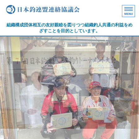
日本釣連盟連絡協議会｜
組織構成団体相互の友好親睦を図りつつ組織釣人共通の利益をめ
ざすことを目的としています。
ホーム
日本釣連盟協議会について
各種大会結果
魚拓大会記録
サポート協賛社