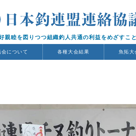
好親睦を図りつつ組織釣人共通の利益をめざすこ
議会について
各種大会結果
魚拓大